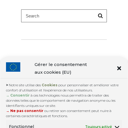
Search
for:
Gérer le consentement
aux cookies (EU)
>
Notre site utilise des
Cookies
pour personnaliser et améliorer votre
confort d'utilisation et l’expérience de nos utilisateurs.
Contactez nous :
google@web3-design.info
|
→ Consentir
à ces technologies nous permettra de traiter des
+33.6.15.82.30.72
données telles que le comportement de navigation anonyme ou les
© Copyright 2007. Tous droits réservés.
identifiants uniques sur ce site.
→ Ne pas consentir
ou retirer son consentement peut nuire à
certaines caractéristiques et fonctions.
Fonctionnel
Toujours activé