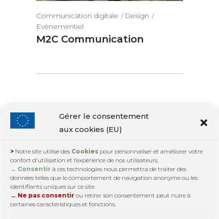
Communication digitale
Design
Evènementiel
M2C Communication
Gérer le consentement
aux cookies (EU)
>
Notre site utilise des
Cookies
pour personnaliser et améliorer votre
confort d'utilisation et l’expérience de nos utilisateurs.
Contactez nous :
google@web3-design.info
|
→ Consentir
à ces technologies nous permettra de traiter des
+33.6.15.82.30.72
données telles que le comportement de navigation anonyme ou les
© Copyright 2007. Tous droits réservés.
identifiants uniques sur ce site.
→ Ne pas consentir
ou retirer son consentement peut nuire à
certaines caractéristiques et fonctions.