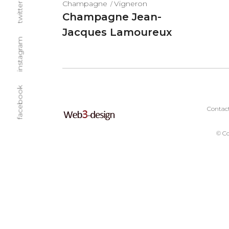
Champagne
Vigneron
twitter
Champagne Jean-
Jacques Lamoureux
instagram
facebook
Contact
© Co