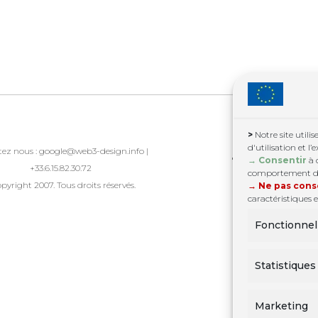
>
Notre site utilis
d'utilisation et l’
ez nous :
google@web3-design.info
|
→ Consentir
à 
+33.6.15.82.30.72
comportement de 
pyright 2007. Tous droits réservés.
→ Ne pas cons
caractéristiques e
Fonctionnel
Statistiques
Marketing