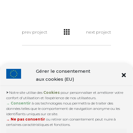
prev project
next project
Gérer le consentement
aux cookies (EU)
>
Notre site utilise des
Cookies
pour personnaliser et améliorer votre
confort d'utilisation et l’expérience de nos utilisateurs.
Contactez nous :
google@web3-design.info
|
→ Consentir
à ces technologies nous permettra de traiter des
+33.6.15.82.30.72
données telles que le comportement de navigation anonyme ou les
© Copyright 2007. Tous droits réservés.
identifiants uniques sur ce site.
→ Ne pas consentir
ou retirer son consentement peut nuire à
certaines caractéristiques et fonctions.