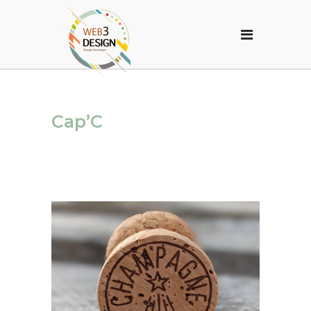
Cap’C